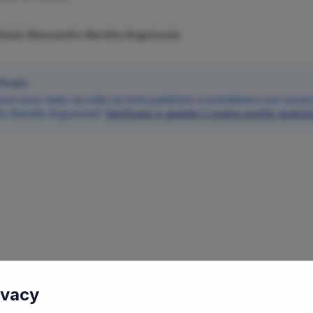
Notaio
Alessandro
Beretta Anguissola
ficato
oni sono state raccolte da fonti pubbliche e potrebbero non essere 
ro
Beretta Anguissola
?
Verificate e gestite il vostro profilo gratu
ivacy