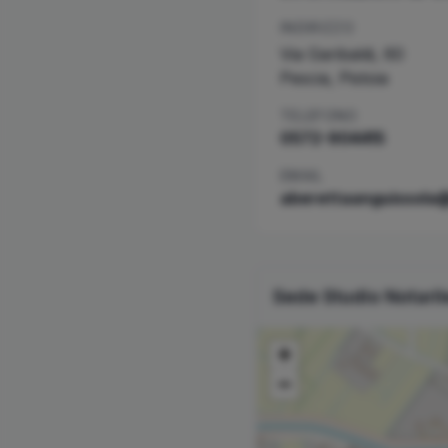
INDIRIZZO
Via Garibaldi, 60
Pescia
,
Pistoia
TELEFONO
0572-904415
EMAIL
aberettaanguissola@
Sede Studio Notari
+
−