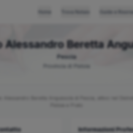
Home
Trova Notaio
Guide e Risors
o
Alessandro
Beretta Angu
Pescia
Provincia di
Pistoia
io
Alessandro
Beretta Anguissola
di
Pescia
, attivo nel Distr
Pistoia e Prato
Contatto
Informazioni Profe