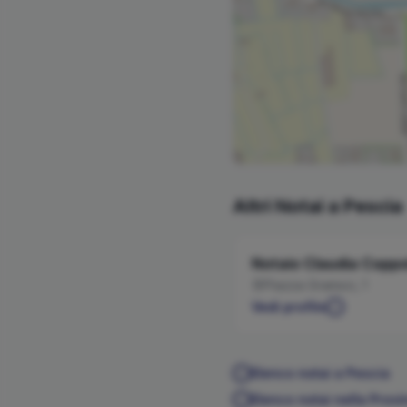
Altri Notai a
Pescia
Notaio
Claudia
Coppo
Piazza Gramsci, 1
Vedi profilo
Elenco notai a
Pescia
Elenco notai nella Provi