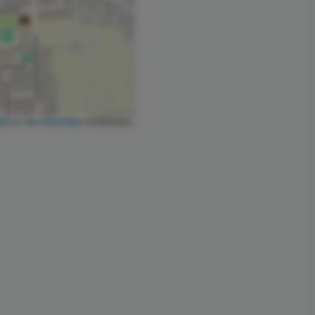
let
|
©
OpenStreetMap
contributors