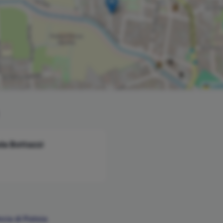
Leaf
la Bottazzi
ncia di
Pistoia