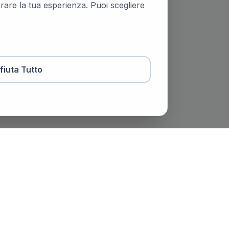
iorare la tua esperienza. Puoi scegliere
ifiuta Tutto
otaio
Contatti
viale Trento e Trieste, 51,