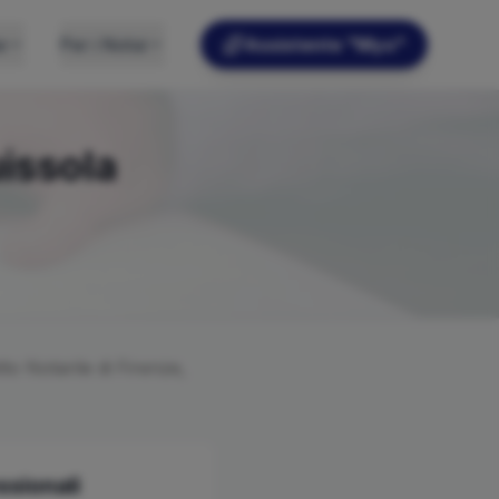
e
Per i Notai
Assistente "Myo"
issola
etto Notarile di
Firenze,
ssionali