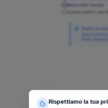
Elenco notai
Toscana
Segnala modifica dati 
Profilo non veri
Queste informazi
Notaio
Alessand
Rispettiamo la tua pr