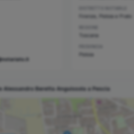
DISTRETTO NOTARILE
Firenze, Pistoia e Prato
REGIONE
Toscana
PROVINCIA
Pistoia
notariato.it
le
Alessandro
Beretta Anguissola
a
Pescia