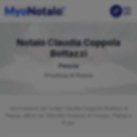
Notaio
Claudia
Coppola
Bottazzi
Pescia
Provincia di
Pistoia
Informazioni del notaio
Claudia
Coppola Bottazzi
di
Pescia
, attivo nel Distretto Notarile di
Firenze, Pistoia e
Prato