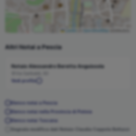
Leaflet
|
©
OpenStreetMap
contributors
Altri Notai a
Pescia
Notaio
Alessandro
Beretta Anguissola
Via Garibaldi, 60
Vedi profilo
Elenco notai a
Pescia
Elenco notai nella Provincia di
Pistoia
Elenco notai
Toscana
Segnala modifica dati Notaio
Claudia
Coppola Bottazzi