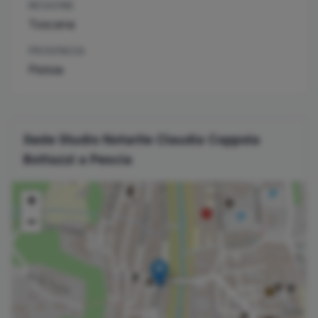
REGIONE
Toscana
PROVINCIA
Pistoia
Sede Studio Notarile
Claudia
Coppola
Bottazzi
a
Pescia
+
−