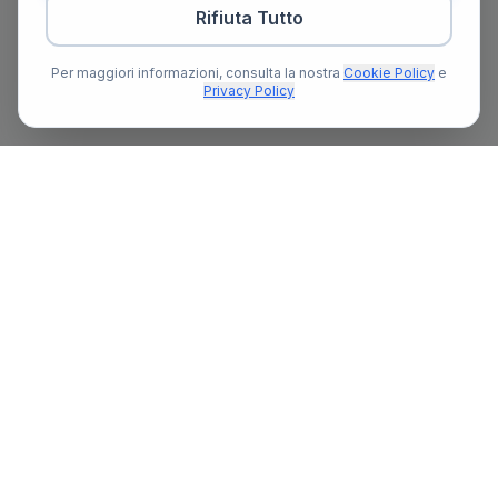
Rifiuta Tutto
Per maggiori informazioni, consulta la nostra
Cookie Policy
e
Privacy Policy
Il primo portale notarile in Italia con un assistente AI gratuito
che ti guida nella ricerca del notaio e nella preparazione delle
pratiche notarili.
13.382
836+
Ore