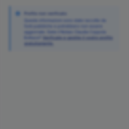
Profilo non verificato
Queste informazioni sono state raccolte da
fonti pubbliche e potrebbero non essere
aggiornate. Siete il Notaio
Claudia
Coppola
Bottazzi
?
Verificate e gestite il vostro profilo
gratuitamente.