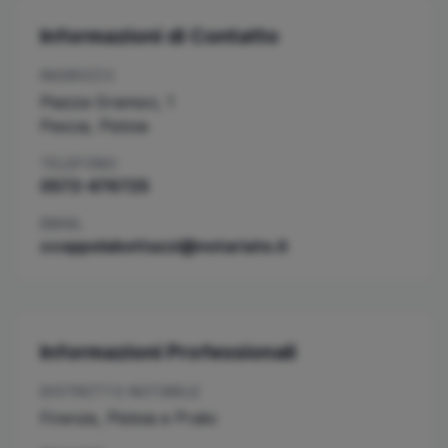
Informazioni di Contatto
INDIRIZZO
Piazza Gramsci, 1
Pescia
,
Pistoia
TELEFONO
0572-476725
EMAIL
ccoppolabottazzi@notariato.it
Informazioni Professionali
DISTRETTO NOTARILE
Firenze, Pistoia e Prato